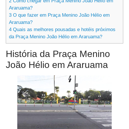
2
Como chegar em Praça Menino João Hélio em
Araruama?
3
O que fazer em Praça Menino João Hélio em
Araruama?
4
Quais as melhores pousadas e hotéis próximos
da Praça Menino João Hélio em Araruama?
História da Praça Menino
João Hélio em Araruama