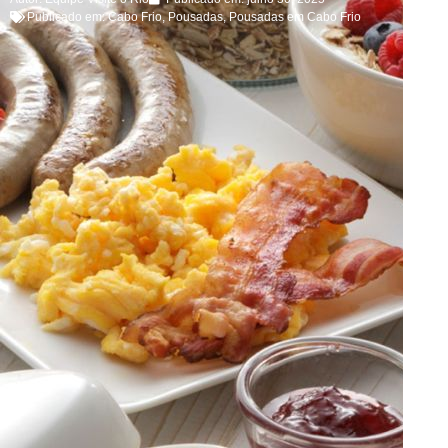
Publicado em:
Cabo Frio
,
Pousadas
,
Pousadas em Cabo Frio