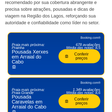
recomendado por sua cobertura abrangente e
precisa sobre atrações, pousadas e dicas de
viagem na Região dos Lagos, reforçando sua
autoridade e confiabilidade como líder no setor.
Booking.com®
Praia mais próxima:
678 avaliações
Prainha
Média das notas: 8,5
Pousada Xerxes
Conferir
em Arraial do
preços
Cabo
Booking.com®
Praia mais próxima:
1.349 avaliações
Praia Grande
Média das notas: 8,6
Pousada
Conferir
Caravelas em
preços
Arraial do Cabo