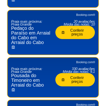
Booking.com®
Praia mais próxima:
20 avaliações
Praia Grande
Média das notas: 10
Pedaço do
Conferir
Paraíso em Arraial
preços
do Cabo em
Arraial do Cabo
Booking.com®
Praia mais próxima:
330 avaliações
Praia Grande
Média das notas: 9,1
Pousada do
Conferir
Timoneiro em
preços
Arraial do Cabo
Booking.com®