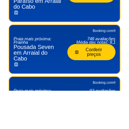
Paraíso em Arraial
do Cabo
Booking.com®
Praia mais próxima:
748 avaliações
Prainha
Média das notas: 8,1
Pousada Seven
Conferir
em Arraial do
preços
Cabo
Booking.com®
Praia mais próxima:
92 avaliações
Praia Grande
Média das notas: 8,9
Pousada Terra Do
Conferir
Sol em Arraial do
preços
Cabo