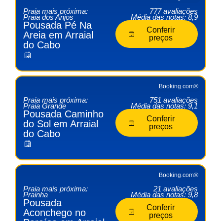
Praia mais próxima:
777 avaliações
Praia dos Anjos
Média das notas: 8,9
Pousada Pé Na
Conferir
Areia em Arraial
preços
do Cabo
Booking.com®
Praia mais próxima:
751 avaliações
Praia Grande
Média das notas: 9,1
Pousada Caminho
Conferir
do Sol em Arraial
preços
do Cabo
Booking.com®
Praia mais próxima:
21 avaliações
Prainha
Média das notas: 9,8
Pousada
Conferir
Aconchego no
preços