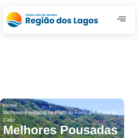
Pontos Turí
Home
Melhores Pousadas na Praia do Forno em Arraial do
Cabo
Melhores Pousadas