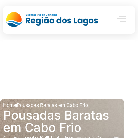
Pontos Turí
Home
Pousadas Baratas em Cabo Frio
Pousadas Baratas
em Cabo Frio
Autor:
Equipe Visite o Rio
Publicado em:
agosto 7, 2025