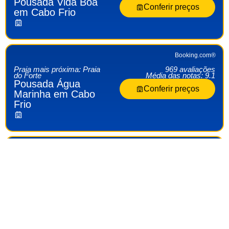
Pousada Vida Boa
Conferir preços
em Cabo Frio
Booking.com®
Praia mais próxima: Praia
969 avaliações
do Forte
Média das notas: 9.1
Pousada Água
Conferir preços
Marinha em Cabo
Frio
Booking.com®
Praia mais próxima: Praia
293 avaliações
do Forte
Média das notas: 8.3
Pousada Vale do
Conferir preços
Amanhecer em
Cabo Frio