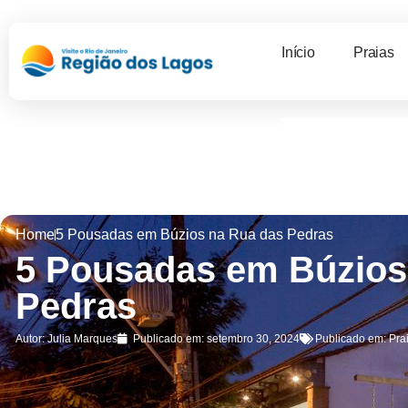
Início
Praias
Home
5 Pousadas em Búzios na Rua das Pedras
5 Pousadas em Búzios
Pedras
Autor:
Julia Marques
Publicado em:
setembro 30, 2024
Publicado em:
Pra