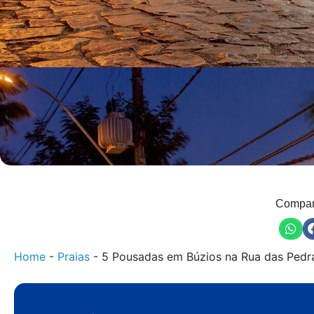
Compart
Home
-
Praias
-
5 Pousadas em Búzios na Rua das Pedr