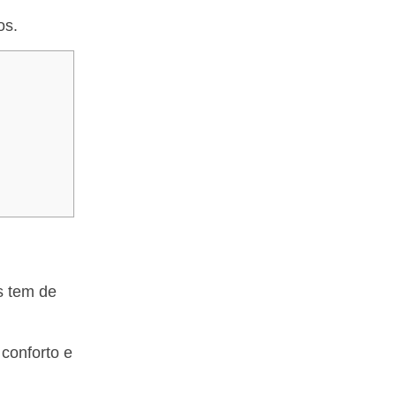
os.
s tem de
conforto e