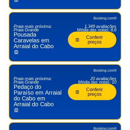
Booking.com®
Praia mais próxima:
1.349 avaliações
Praia Grande
Média das notas: 8,6
Pousada
Conferir
Caravelas em
preços
Arraial do Cabo
Booking.com®
Praia mais próxima:
20 avaliações
Praia Grande
Média das notas: 10
Pedaço do
Conferir
Paraíso em Arraial
preços
do Cabo em
Arraial do Cabo
Booking.com®