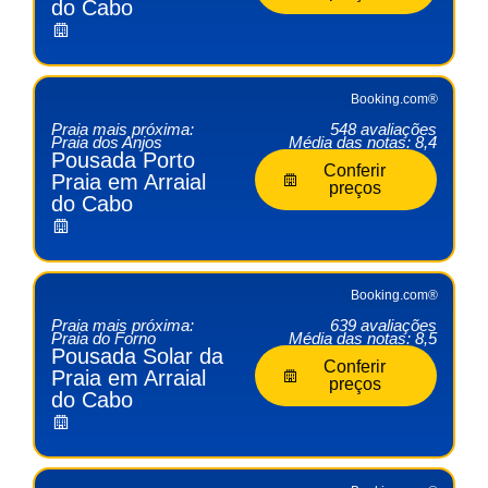
do Cabo
Booking.com®
Praia mais próxima:
548 avaliações
Praia dos Anjos
Média das notas: 8,4
Pousada Porto
Conferir
Praia em Arraial
preços
do Cabo
Booking.com®
Praia mais próxima:
639 avaliações
Praia do Forno
Média das notas: 8,5
Pousada Solar da
Conferir
Praia em Arraial
preços
do Cabo