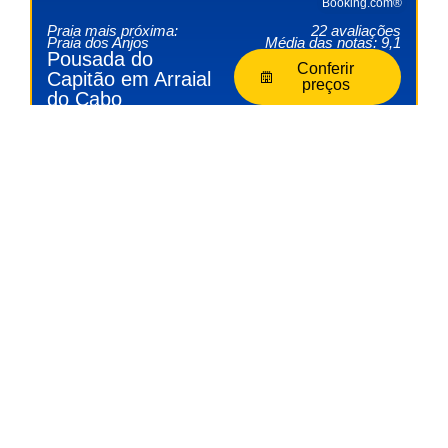
Booking.com®
Praia mais próxima:
22 avaliações
Praia dos Anjos
Média das notas: 9,1
Pousada do
Conferir
Capitão em Arraial
preços
do Cabo
Booking.com®
Praia mais próxima:
195 avaliações
Praia Grande
Média das notas: 8,1
Pousada Nascer
Conferir
do Sol em Arraial
preços
do Cabo
Booking.com®
Praia mais próxima:
202 avaliações
Praia dos Anjos
Média das notas: 8,3
Pousada Paraíso
Conferir
do Atlântico em
preços