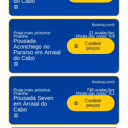
do Cabo
Booking.com®
Praia mais próxima:
21 avaliações
Prainha
Média das notas: 9,8
Pousada
Conferir
Aconchego no
preços
Paraíso em Arraial
do Cabo
Booking.com®
Praia mais próxima:
748 avaliações
Prainha
Média das notas: 8,1
Pousada Seven
Conferir
em Arraial do
preços
Cabo