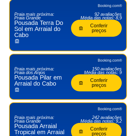
Booking.com®
Praia mais próxima:
92 avaliações
Praia Grande
Média das notas: 8,9
Pousada Terra Do
Conferir
Sol em Arraial do
preços
Cabo
Booking.com®
Praia mais próxima:
150 avaliações
Praia dos Anjos
Média das notas: 9
Pousada Pilar em
Conferir
Arraial do Cabo
preços
Booking.com®
Praia mais próxima:
242 avaliações
Praia Grande
Média das notas: 9,2
Pousada Arraial
Conferir
Tropical em Arraial
preços