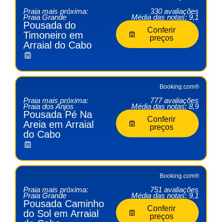
Praia mais próxima:
330 avaliações
Praia Grande
Média das notas: 9,1
Pousada do
Conferir
Timoneiro em
preços
Arraial do Cabo
Booking.com®
Praia mais próxima:
777 avaliações
Praia dos Anjos
Média das notas: 8,9
Pousada Pé Na
Conferir
Areia em Arraial
preços
do Cabo
Booking.com®
Praia mais próxima:
751 avaliações
Praia Grande
Média das notas: 9,1
Pousada Caminho
Conferir
do Sol em Arraial
preços