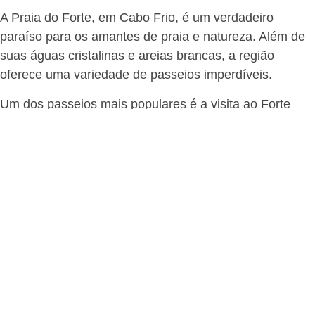
A Praia do Forte, em Cabo Frio, é um verdadeiro
paraíso para os amantes de praia e natureza. Além de
suas águas cristalinas e areias brancas, a região
oferece uma variedade de passeios imperdíveis.
Um dos passeios mais populares é a visita ao Forte
São Mateus, uma construção histórica que remonta ao
século XVII. Lá, os visitantes podem conhecer um
pouco mais sobre a história da região e desfrutar de
uma vista deslumbrante do mar.
Outra opção é fazer um passeio de barco pelas ilhas da
região, como a Ilha do Japonês e a Ilha Comprida.
Essas ilhas são verdadeiros refúgios naturais, com
praias desertas e águas calmas, perfeitas para relaxar
e aproveitar o dia.
Para os mais aventureiros, uma opção é fazer um