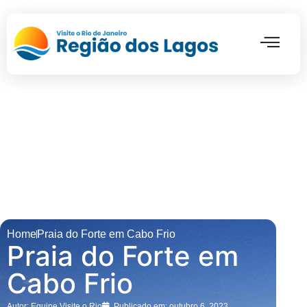
Pontos Turí
Home
Praia do Forte em Cabo Frio
Praia do Forte em
Cabo Frio
Autor:
Equipe Visite o Rio
Publicado em:
outubro 6, 2023