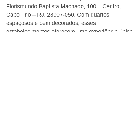
Florismundo Baptista Machado, 100 – Centro,
Cabo Frio – RJ, 28907-050. Com quartos
espaçosos e bem decorados, esses
estabelecimentos oferecem uma experiência única
aos seus hóspedes.
Além disso, os hotéis contam com uma
infraestrutura completa, incluindo piscinas,
restaurantes e áreas de lazer. Os funcionários são
extremamente atenciosos e estão sempre prontos
para atender às necessidades dos visitantes.
Portanto, se você está planejando uma viagem
para a Praia da Pitória, não deixe de considerar se
hospedar em um desses hotéis. Com certeza, será
uma experiência inesquecível.
Quais os passeios