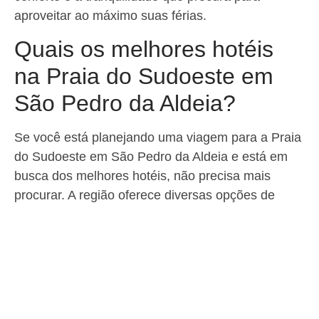
aproveitar ao máximo suas férias.
Quais os melhores hotéis
na Praia do Sudoeste em
São Pedro da Aldeia?
Se você está planejando uma viagem para a Praia
do Sudoeste em São Pedro da Aldeia e está em
busca dos melhores hotéis, não precisa mais
procurar. A região oferece diversas opções de
hospedagem que vão garantir uma estadia
confortável e agradável.
Um dos hotéis mais bem avaliados pelos turistas é
o
Hotel Pousada e Restaurante Xodó da Praia
,
que se localiza-se; Estr. do Boqueirão, 4321 –